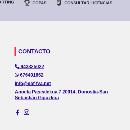
ARTING
COPAS
CONSULTAR LICENCIAS
CONTACTO
943325022
676491862
info@eaf-fva.net
Anoeta Pasealekua 7 20014, Donostia-San
Sebastián Gipuzkoa