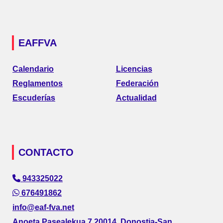
EAFFVA
Calendario
Licencias
Reglamentos
Federación
Escuderías
Actualidad
CONTACTO
943325022
676491862
info@eaf-fva.net
Anoeta Pasealekua 7 20014, Donostia-San