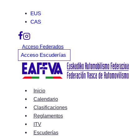
Saltar
EUS
al
CAS
contenido
Acceso Federados
Acceso Escuderías
Inicio
Calendario
Clasificaciones
Reglamentos
ITV
Escuderías