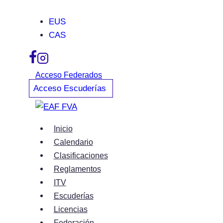
Saltar
EUS
al
CAS
contenido
Acceso Federados
Acceso Escuderías
Inicio
Calendario
Clasificaciones
Reglamentos
ITV
Escuderías
Licencias
Federación