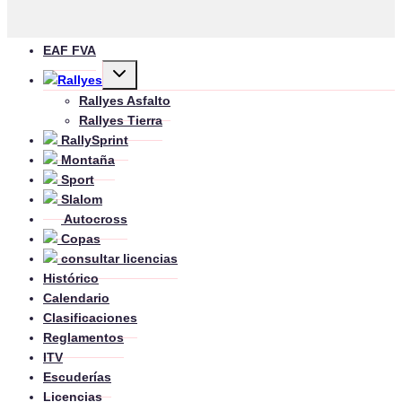
EAF FVA
Alternar
Rallyes
menú
hijo
Rallyes Asfalto
Rallyes Tierra
RallySprint
Montaña
Sport
Slalom
Autocross
Copas
consultar licencias
Histórico
Calendario
Clasificaciones
Reglamentos
ITV
Escuderías
Licencias