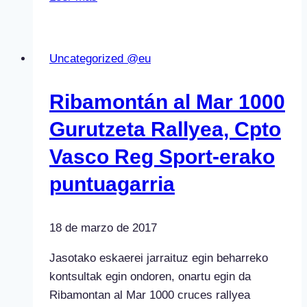
da
Hondarribiko
Rallysprinta
Uncategorized @eu
Ribamontán al Mar 1000
Gurutzeta Rallyea, Cpto
Vasco Reg Sport-erako
puntuagarria
18 de marzo de 2017
Jasotako eskaerei jarraituz egin beharreko
kontsultak egin ondoren, onartu egin da
Ribamontan al Mar 1000 cruces rallyea