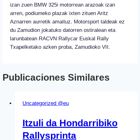
izan zuen BMW 325i motorrean arazoak izan
arren, podiumeko plazak ixten zituen Aritz
Aznarren aurretik amaituz. Motorsport taldeak ez
du Zamudion jokatuko datorren ostiralean eta
larunbatean RACVN Rallycar Euskal Rally
Txapelketako azken proba, Zamudioko VII.
Publicaciones Similares
Uncategorized @eu
Itzuli da Hondarribiko
Rallysprinta