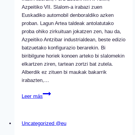
Azpeitiko VII. Slalom-a irabazi zuen
Euskadiko automobil denboraldiko azken
proban. Lagun Artea taldeak antolatutako
proba ohiko zirkuituan jokatzen zen, hau da,
Azpeitiko Antzibar industrialdean, beste edizio
batzuetako konfigurazio berarekin. Bi
biribilgune horiek konoen arteko bi slalomekin
elkartzen ziren, tartean zortzi bat zutela.
Alberdik ez zituen bi maukak bakarrik
irabazten,…
Iñaki
Leer más
Alberdi
Azpeitiko
VII.
Uncategorized @eu
Slalomaren
irabazlea