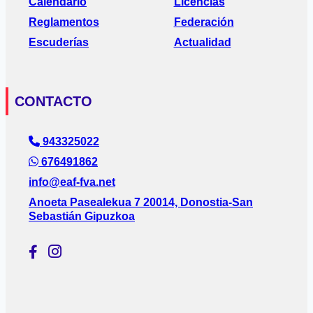
Calendario
Licencias
Reglamentos
Federación
Escuderías
Actualidad
CONTACTO
943325022
676491862
info@eaf-fva.net
Anoeta Pasealekua 7 20014, Donostia-San
Sebastián Gipuzkoa