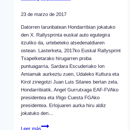
23 de marzo de 2017
Datorren larunbatean Hondarribian jokatuko
den X. Rallysprinta euskal auto egutegira
itzuliko da, urtebeteko atsedenaldiaren
ostean. Lasterketa, 2017ko Euskal Rallysprint
Txapelketarako hirugarren proba
puntuagarria, Sardara Escuderiako Ion
Amiamak aurkeztu zuen, Udaleko Kultura eta
Kirol zinegotzi Juan Luis Silanes bertan zela.
Hondarribiatik, Angel Gurrutxaga EAF-FVAko
presidentea eta Iñigo Cuesta FGAko
presidentea. Erlojuaren aurka hiru aldiz
jokatuko den…
Itzuli
Leer más