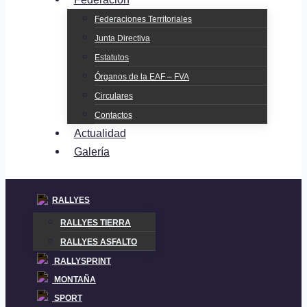
Federaciones Territoriales
Junta Directiva
Estatutos
Órganos de la EAF – FVA
Circulares
Contactos
Actualidad
Galería
RALLYES
RALLYES TIERRA
RALLYES ASFALTO
RALLYSPRINT
MONTAÑA
SPORT