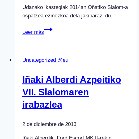
puntuagarria
Udanako ikastegiak 2014an Oñatiko Slalom-a
ospatzea ezinezkoa dela jakinarazi du.
OÑATIKO
Leer más
SLALOMA
BERTAN
BEHERA
Uncategorized @eu
Iñaki Alberdi Azpeitiko
VII. Slalomaren
irabazlea
2 de diciembre de 2013
Iñaki Alberdik, Ford Escort MK II-rekin,