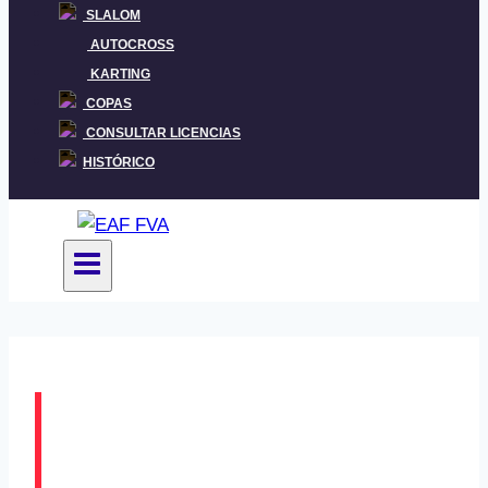
SLALOM
AUTOCROSS
KARTING
COPAS
CONSULTAR LICENCIAS
HISTÓRICO
Asier Tejado
Zamudioko XIV.