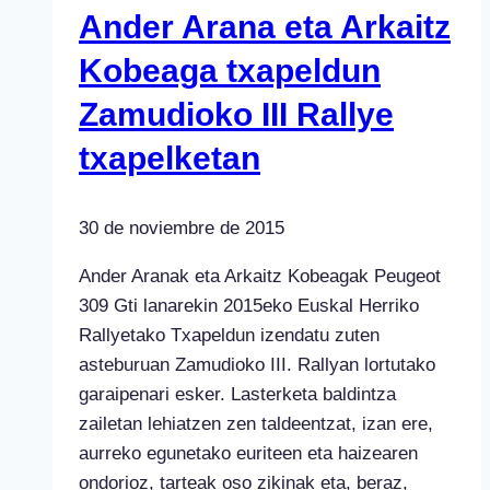
Ander Arana eta Arkaitz
Kobeaga txapeldun
Zamudioko III Rallye
txapelketan
30 de noviembre de 2015
Ander Aranak eta Arkaitz Kobeagak Peugeot
309 Gti lanarekin 2015eko Euskal Herriko
Rallyetako Txapeldun izendatu zuten
asteburuan Zamudioko III. Rallyan lortutako
garaipenari esker. Lasterketa baldintza
zailetan lehiatzen zen taldeentzat, izan ere,
aurreko egunetako euriteen eta haizearen
ondorioz, tarteak oso zikinak eta, beraz,