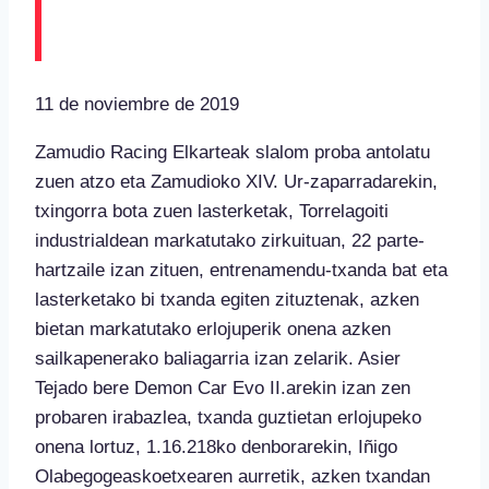
Slalomeko irabazlea
11 de noviembre de 2019
Zamudio Racing Elkarteak slalom proba antolatu
zuen atzo eta Zamudioko XIV. Ur-zaparradarekin,
txingorra bota zuen lasterketak, Torrelagoiti
industrialdean markatutako zirkuituan, 22 parte-
hartzaile izan zituen, entrenamendu-txanda bat eta
lasterketako bi txanda egiten zituztenak, azken
bietan markatutako erlojuperik onena azken
sailkapenerako baliagarria izan zelarik. Asier
Tejado bere Demon Car Evo II.arekin izan zen
probaren irabazlea, txanda guztietan erlojupeko
onena lortuz, 1.16.218ko denborarekin, Iñigo
Olabegogeaskoetxearen aurretik, azken txandan