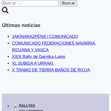
Buscar:
Últimas noticias
JAKINARAZPENA / COMUNICADO
COMUNICADO FEDERACIONES NAVARRA,
RIOJANA Y VASCA
XXIX Rally de Gernika-Lumo
XL SUBIDA A URRAKI
X TRAMO DE TIERRA BAÑOS DE RIOJA
RALLYES