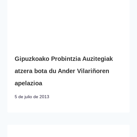
Gipuzkoako Probintzia Auzitegiak
atzera bota du Ander Vilariñoren
apelazioa
5 de julio de 2013