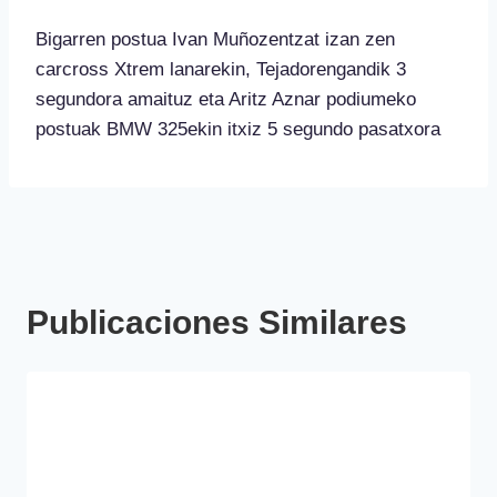
Bigarren postua Ivan Muñozentzat izan zen
carcross Xtrem lanarekin, Tejadorengandik 3
segundora amaituz eta Aritz Aznar podiumeko
postuak BMW 325ekin itxiz 5 segundo pasatxora
Publicaciones Similares