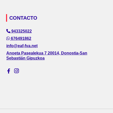
CONTACTO
943325022
676491862
info@eaf-fva.net
Anoeta Pasealekua 7 20014, Donostia-San
Sebastián Gipuzkoa