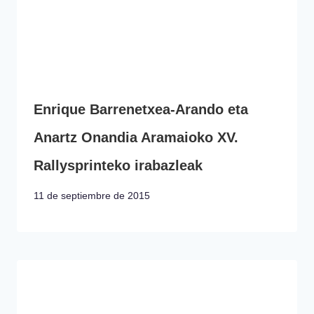
Enrique Barrenetxea-Arando eta
Anartz Onandia Aramaioko XV.
Rallysprinteko irabazleak
11 de septiembre de 2015