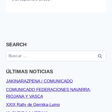
SEARCH
Buscar:
ÚLTIMAS NOTICIAS
JAKINARAZPENA / COMUNICADO
COMUNICADO FEDERACIONES NAVARRA,
RIOJANA Y VASCA
XXIX Rally de Gernika-Lumo