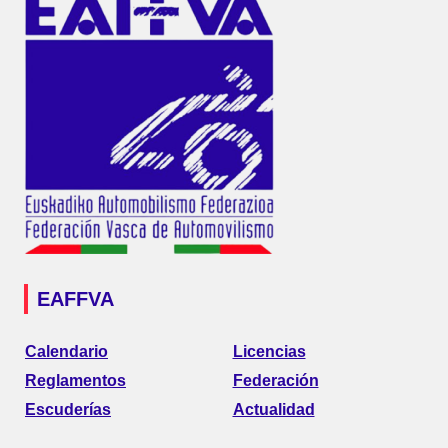
EAFFVA
Calendario
Licencias
Reglamentos
Federación
Escuderías
Actualidad