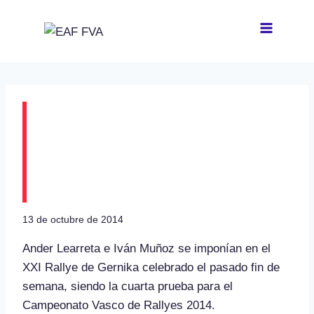
Saltar
al
contenido
Ander Learreta e Iván
Muñoz vencedores del
XXI Rallye Gernika
13 de octubre de 2014
Ander Learreta e Iván Muñoz se imponían en el
XXI Rallye de Gernika celebrado el pasado fin de
semana, siendo la cuarta prueba para el
Campeonato Vasco de Rallyes 2014.