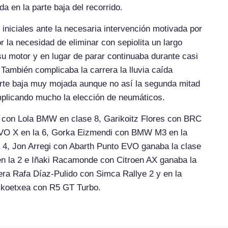
a en la parte baja del recorrido.
niciales ante la necesaria intervención motivada por
 la necesidad de eliminar con sepiolita un largo
su motor y en lugar de parar continuaba durante casi
También complicaba la carrera la lluvia caída
rte baja muy mojada aunque no así la segunda mitad
mplicando mucho la elección de neumáticos.
a con Lola BMW en clase 8, Garikoitz Flores con BRC
EVO X en la 6, Gorka Eizmendi con BMW M3 en la
a 4, Jon Arregi con Abarth Punto EVO ganaba la clase
en la 2 e Iñaki Racamonde con Citroen AX ganaba la
 era Rafa Díaz-Pulido con Simca Rallye 2 y en la
oikoetxea con R5 GT Turbo.