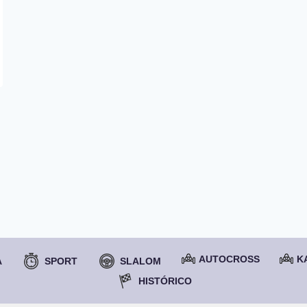
AUTOCROSS
K
A
SPORT
SLALOM
HISTÓRICO