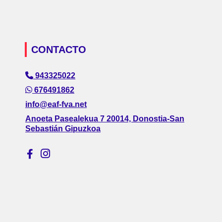
CONTACTO
943325022
676491862
info@eaf-fva.net
Anoeta Pasealekua 7 20014, Donostia-San
Sebastián Gipuzkoa