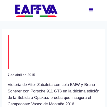
Saltar
al
contenido
Aitor Zabaleta y Bruno
Scherer ganadores de
la X Subida a Opakua
7 de abril de 2015
Victoria de Aitor Zabaleta con Lola BMW y Bruno
Scherer con Porsche 911 GT3 en la décima edición
de la Subida a Opakua, prueba que inaugura el
Campeonato Vasco de Montaña 2016.