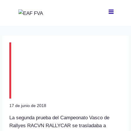
Saltar
al
contenido
Aingeru Castro y alaitz
Urkiola más líderes
tras el IX Rallye de
Fitero
17 de junio de 2018
La segunda prueba del Campeonato Vasco de
Rallyes RACVN RALLYCAR se trasladaba a