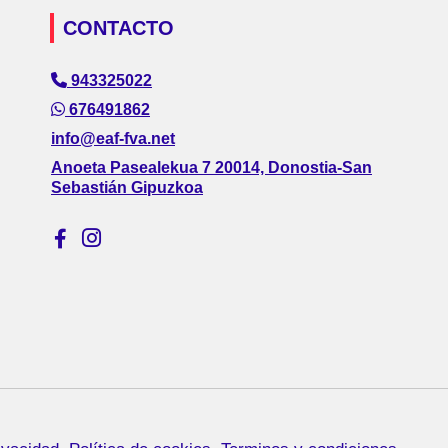
CONTACTO
943325022
676491862
info@eaf-fva.net
Anoeta Pasealekua 7 20014, Donostia-San
Sebastián Gipuzkoa