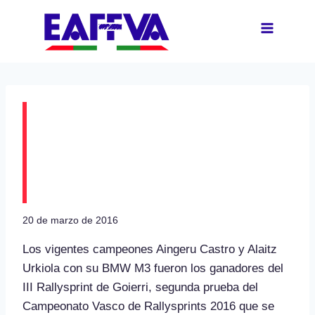
Saltar
al
contenido
Aingeru Castro y Alaitz
Urkiola ganadores del
III Rallysprint Goierri
20 de marzo de 2016
Los vigentes campeones Aingeru Castro y Alaitz
Urkiola con su BMW M3 fueron los ganadores del
III Rallysprint de Goierri, segunda prueba del
Campeonato Vasco de Rallysprints 2016 que se