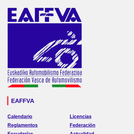
EAFFVA
Calendario
Licencias
Reglamentos
Federación
Escuderías
Actualidad