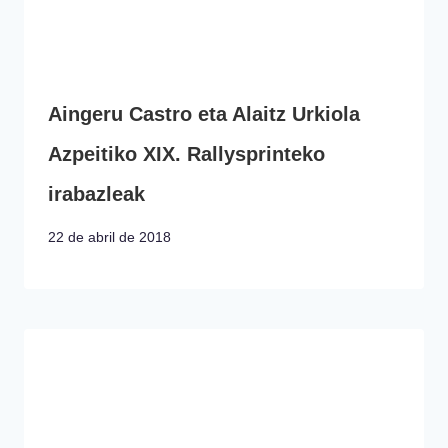
Aingeru Castro eta Alaitz Urkiola
Azpeitiko XIX. Rallysprinteko
irabazleak
22 de abril de 2018