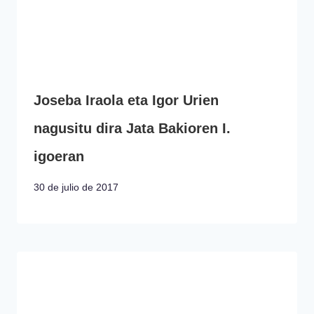
Joseba Iraola eta Igor Urien
nagusitu dira Jata Bakioren I.
igoeran
30 de julio de 2017