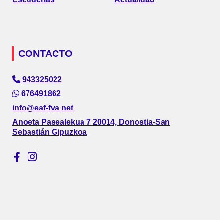
CONTACTO
943325022
676491862
info@eaf-fva.net
Anoeta Pasealekua 7 20014, Donostia-San
Sebastián Gipuzkoa