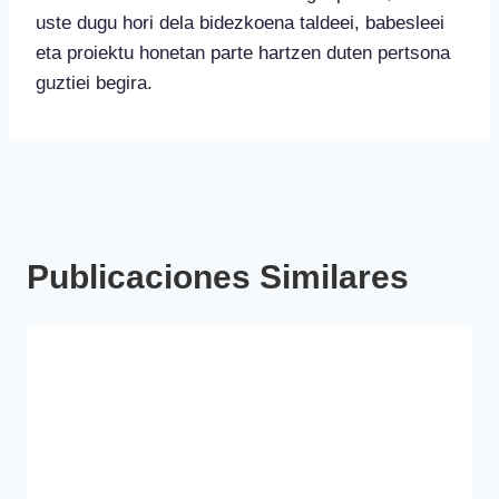
uste dugu hori dela bidezkoena taldeei, babesleei
eta proiektu honetan parte hartzen duten pertsona
guztiei begira.
Publicaciones Similares