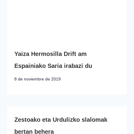
Yaiza Hermosilla Drift am
Espainiako Saria irabazi du
8 de noviembre de 2019
Zestoako eta Urdulizko slalomak
bertan behera