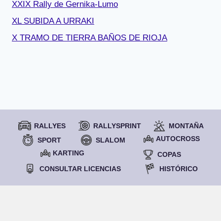
XXIX Rally de Gernika-Lumo
XL SUBIDA A URRAKI
X TRAMO DE TIERRA BAÑOS DE RIOJA
RALLYES
RALLYSPRINT
MONTAÑA
AUTOCROSS
SPORT
SLALOM
KARTING
COPAS
CONSULTAR LICENCIAS
HISTÓRICO