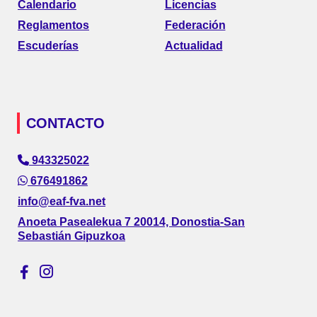
Calendario
Licencias
Reglamentos
Federación
Escuderías
Actualidad
CONTACTO
943325022
676491862
info@eaf-fva.net
Anoeta Pasealekua 7 20014, Donostia-San
Sebastián Gipuzkoa