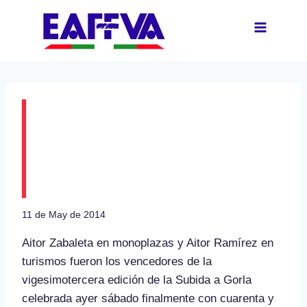
Skip
to
content
Zabaleta y Ramírez
ganadores de la XXII
Subida a Gorla
11 de May de 2014
Aitor Zabaleta en monoplazas y Aitor Ramírez en
turismos fueron los vencedores de la
vigesimotercera edición de la Subida a Gorla
celebrada ayer sábado finalmente con cuarenta y