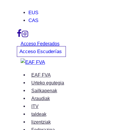
Skip
EUS
to
CAS
content
Acceso Federados
Acceso Escuderías
EAF FVA
Urteko egutegia
Sailkapenak
Araudiak
ITV
taldeak
lizentziak
Federazioa