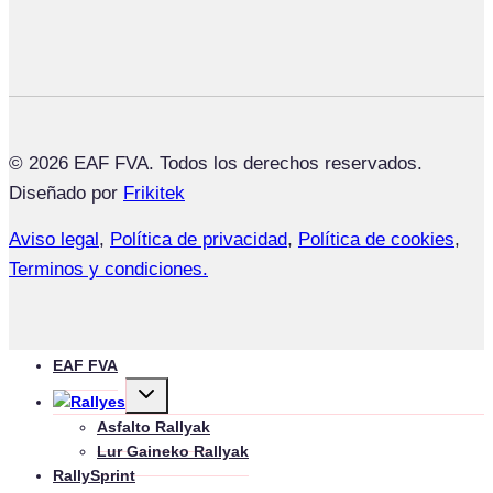
© 2026 EAF FVA. Todos los derechos reservados.
Diseñado por
Frikitek
Aviso legal
,
Política de privacidad
,
Política de cookies
,
Terminos y condiciones.
EAF FVA
Toggle
Rallyes
child
menu
Asfalto Rallyak
Lur Gaineko Rallyak
RallySprint