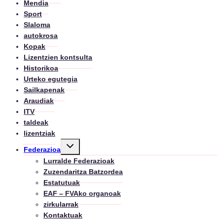
Mendia
Sport
Slaloma
autokrosa
Kopak
Lizentzien kontsulta
Historikoa
Urteko egutegia
Sailkapenak
Araudiak
ITV
taldeak
lizentziak
Toggle
Federazioa
child
menu
Lurralde Federazioak
Zuzendaritza Batzordea
Estatutuak
EAF – FVAko organoak
zirkularrak
Kontaktuak