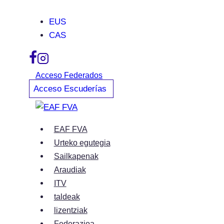
Skip
EUS
to
CAS
content
Acceso Federados
Acceso Escuderías
EAF FVA
Urteko egutegia
Sailkapenak
Araudiak
ITV
taldeak
lizentziak
Federazioa