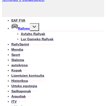
EAF FVA
Toggle
Rallyes
child
menu
Asfalto Rallyak
Lur Gaineko Rallyak
RallySprint
Mendia
Sport
Slaloma
autokrosa
Kopak
Lizentzien kontsulta
Historikoa
Urteko egutegia
Sailkapenak
Araudiak
ITV