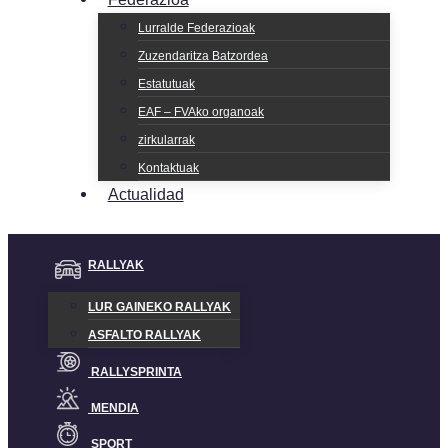
Lurralde Federazioak
Zuzendaritza Batzordea
Estatutuak
EAF – FVAko organoak
zirkularrak
Kontaktuak
Actualidad
RALLYAK
LUR GAINEKO RALLYAK
ASFALTO RALLYAK
RALLYSPRINTA
MENDIA
SPORT