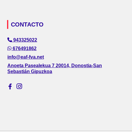
CONTACTO
943325022
676491862
info@eaf-fva.net
Anoeta Pasealekua 7 20014, Donostia-San
Sebastián Gipuzkoa