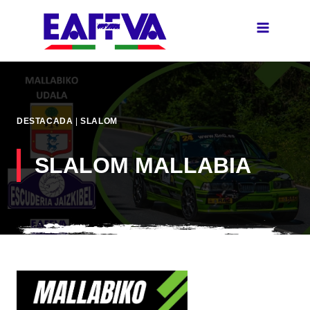
Skip
to
content
DESTACADA
|
SLALOM
SLALOM MALLABIA