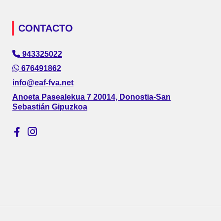
CONTACTO
943325022
676491862
info@eaf-fva.net
Anoeta Pasealekua 7 20014, Donostia-San
Sebastián Gipuzkoa