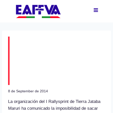
Skip
to
content
SUSPENDIDO EL I
RALLYSPRINT DE
TIERRA JATABE-
MARURI
8 de September de 2014
La organización del I Rallysprint de Tierra Jataba
Maruri ha comunicado la imposibilidad de sacar