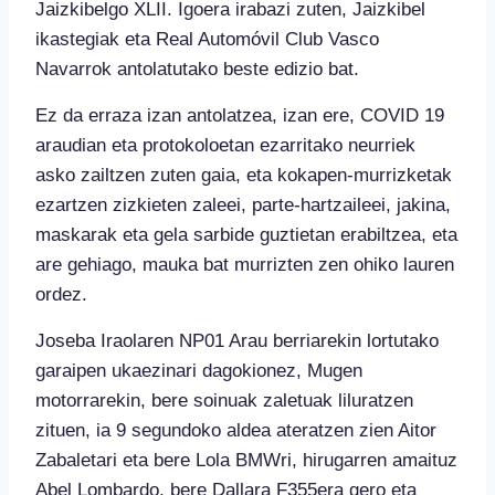
Jaizkibelgo XLII. Igoera irabazi zuten, Jaizkibel
ikastegiak eta Real Automóvil Club Vasco
Navarrok antolatutako beste edizio bat.
Ez da erraza izan antolatzea, izan ere, COVID 19
araudian eta protokoloetan ezarritako neurriek
asko zailtzen zuten gaia, eta kokapen-murrizketak
ezartzen zizkieten zaleei, parte-hartzaileei, jakina,
maskarak eta gela sarbide guztietan erabiltzea, eta
are gehiago, mauka bat murrizten zen ohiko lauren
ordez.
Joseba Iraolaren NP01 Arau berriarekin lortutako
garaipen ukaezinari dagokionez, Mugen
motorrarekin, bere soinuak zaletuak liluratzen
zituen, ia 9 segundoko aldea ateratzen zien Aitor
Zabaletari eta bere Lola BMWri, hirugarren amaituz
Abel Lombardo, bere Dallara F355era gero eta