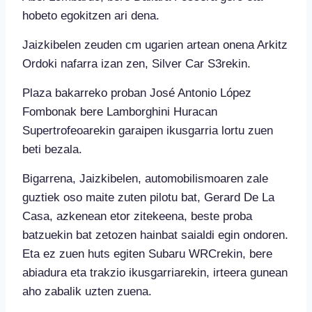
hobeto egokitzen ari dena.
Jaizkibelen zeuden cm ugarien artean onena Arkitz
Ordoki nafarra izan zen, Silver Car S3rekin.
Plaza bakarreko proban José Antonio López
Fombonak bere Lamborghini Huracan
Supertrofeoarekin garaipen ikusgarria lortu zuen
beti bezala.
Bigarrena, Jaizkibelen, automobilismoaren zale
guztiek oso maite zuten pilotu bat, Gerard De La
Casa, azkenean etor zitekeena, beste proba
batzuekin bat zetozen hainbat saialdi egin ondoren.
Eta ez zuen huts egiten Subaru WRCrekin, bere
abiadura eta trakzio ikusgarriarekin, irteera gunean
aho zabalik uzten zuena.