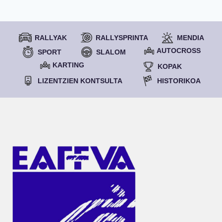
RALLYAK
RALLYSPRINTA
MENDIA
AUTOCROSS
SPORT
SLALOM
KARTING
KOPAK
LIZENTZIEN KONTSULTA
HISTORIKOA