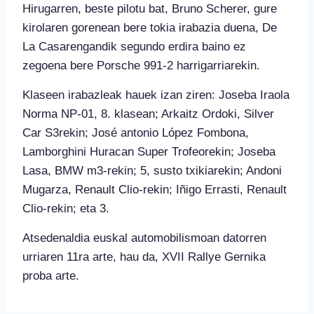
Hirugarren, beste pilotu bat, Bruno Scherer, gure
kirolaren gorenean bere tokia irabazia duena, De
La Casarengandik segundo erdira baino ez
zegoena bere Porsche 991-2 harrigarriarekin.
Klaseen irabazleak hauek izan ziren: Joseba Iraola
Norma NP-01, 8. klasean; Arkaitz Ordoki, Silver
Car S3rekin; José antonio López Fombona,
Lamborghini Huracan Super Trofeorekin; Joseba
Lasa, BMW m3-rekin; 5, susto txikiarekin; Andoni
Mugarza, Renault Clio-rekin; Iñigo Errasti, Renault
Clio-rekin; eta 3.
Atsedenaldia euskal automobilismoan datorren
urriaren 11ra arte, hau da, XVII Rallye Gernika
proba arte.