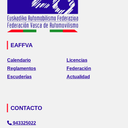
EAFFVA
Calendario
Licencias
Reglamentos
Federación
Escuderías
Actualidad
CONTACTO
943325022