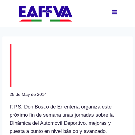
Skip
to
content
Jornadas de Dinámica
del Automovil
Deportivo
25 de May de 2014
F.P.S. Don Bosco de Errenteria organiza este
próximo fin de semana unas jornadas sobre la
Dinámica del Automovil Deportivo, mejoras y
puesta a punto en nivel básico y avanzado.